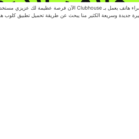
e وبدون الحاجه لشراء هاتف يعمل بـ IOS “ايفون” بمئات أو آلاف
غيرة جديدة وسريعة الكثير منا يبحث عن طريقة تحميل تطبيق كلوب ه