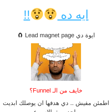
ايه ده
!!
ايوة دي Lead magnet page 🧲
خايف من الـ Funnel؟
اطمئن مفيش .. دي هدفها ان يوصلك ابديت
واحد مرة بالاسبوع