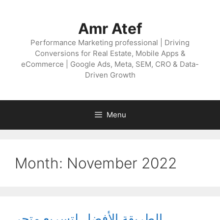
Skip
to
Amr Atef
content
Performance Marketing professional | Driving
Conversions for Real Estate, Mobile Apps &
eCommerce | Google Ads, Meta, SEM, CRO & Data-
Driven Growth
Menu
Month:
November 2022
الطريقة الأفضل لتسريع متجر