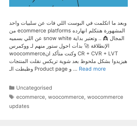
وبعد ما اتكلمت في البوست اللي فات عن سلبيات واحد
من ecommerce platforms المشهورة هنتكلم انهارده
عن اللي بسميه snow white المجال 👸 .. وتعتبر بداية
الإنطلاقة 🚀 بدأت احول ستور منهم لـ ووكمرس
woocommerceوكنت متأكد ان CR + CVR + LVT
هيزيدوا بشكل ملحوظ بعد شوية تريكس نقلت المنتجات
وظبطت الـ Product page و …
Read more
Categories
Uncategorised
Tags
ecommerce
,
woocommerce
,
woocommerce
updates