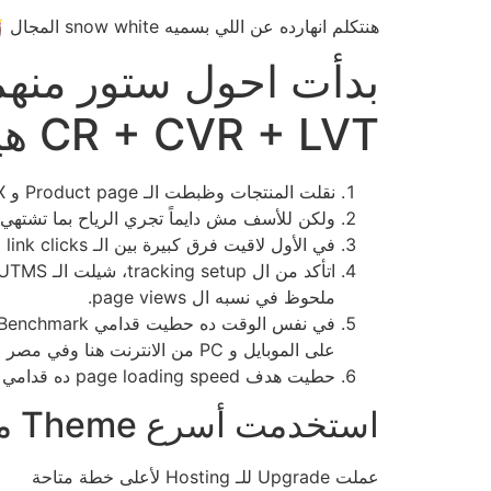
هنتكلم انهارده عن اللي بسميه snow white المجال 👸 .. وتعتبر بداية الإنطلاقة 🚀
CR + CVR + LVT هيزيدوا بشكل ملحوظ بعد شوية تريكس
نقلت المنتجات وظبطت الـ Product page و UI/UX الويبسايت بالكامل
ولكن للأسف مش دايماً تجري الرياح بما تشتهي 
في الأول لاقيت فرق كبيرة بين الـ link clicks والـ page views على صفحة المنتج 🙆‍♂️
ملحوظ في نسبه ال page views.
على الموبايل و PC من الانترنت هنا وفي مصر وهذا لو تعلمون شئ خطير 😁
حطيت هدف page loading speed ده قدامي وقولت لازم اوصله
استخدمت أسرع Theme متوافق مع ووكمرس woocommerce
عملت Upgrade للـ Hosting لأعلى خطة متاحة