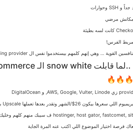
قعدت الف كتي
لحد ما لاقيت حاجه مشتركه بين معظم كل مواقع المنافسين ال
وهنا كانت بداية خيط 
🔥🔥
بما انك كملت قراءة لحد هنا فأنت من الأبطال 💪 ومع