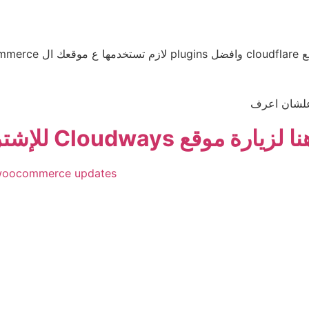
wooc
علشان اعرف
ة موقع Cloudways للإشتراك به
oocommerce updates