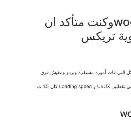
بدأت احول ستور منهم لـ ووكمرس woocommerceوكنت متأكد ان
 ال tracking setup، شيلت الـ UTMS، اتأكدت من Resources الهوستنج، جربت Traffic وConversion وكل اللي فات أموره مستقرة وبردو ومفيش فرق
في نفس الوقت ده حطيت قدامي Benchmark لموقع من المنافسين بيطلع اضعاف الاوردرات كنت شايفه الأفضل في نقطتين UI/UX و Loading speed كان 1.5 ث