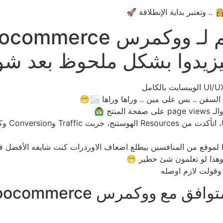
السفن .. بس على مين .. وراها وراها 🌫️😁
اتأكد من