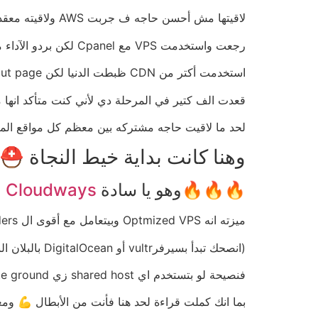
لاقيتها مش أحسن حاجه ف جربت AWS ولاقيته معقد جداً و SSH وحوارات
رجعت واستخدمت VPS مع Cpanel لكن بردو الآداء مكانش مرضي
استخدمت أكتر من CDN ظبطت الدنيا لكن Checkout page كانت لسه بطيئة
ر في المرحلة دي لأني كنت متأكد انها مربط الفرس!
قوية … وهي إنهم كلمهم بيستخدموا نفس ال Hosting provider
النجاة ⛑️ ..لما قابلت snow white الـ ecommerce 🤍😁

Cloudways
🔥🔥🔥وهو يا سادة
ميزته انه Optmized VPS وبيتعامل مع أقوى ال providers زي AWS, Google, Vulter, Linode, و DigitalOcean
(انصحك تبدأ بسيرفرvultr أو DigitalOcean بالبلان البريميوم اللي سعرها بيكون 26$/الشهر وتقدر بعدها تعملها Upscale بسهولة بعد كده لو هترمي ترافيك بشكل عنيف)
فنصيحة لو بتستخدم اي shared host زي hostinger, host gator, fastcomet, site ground ف سيبك منهم كلهم وخليك وبس مع cloudways ✌️
اك فرصة اختيار الموضوع اللي اكتب عنه المرة الجاية