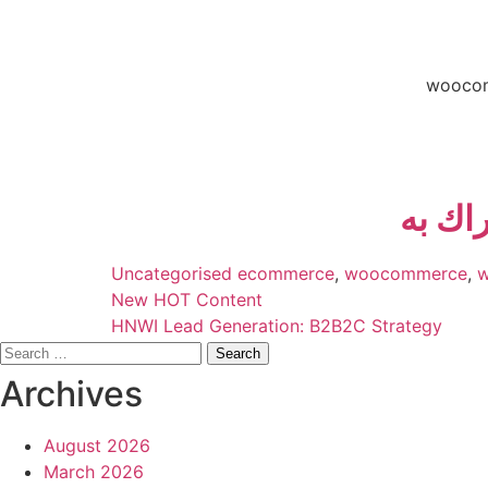
Categories
Tags
Uncategorised
ecommerce
,
woocommerce
,
w
New HOT Content
HNWI Lead Generation: B2B2C Strategy
Search
for:
Archives
August 2026
March 2026