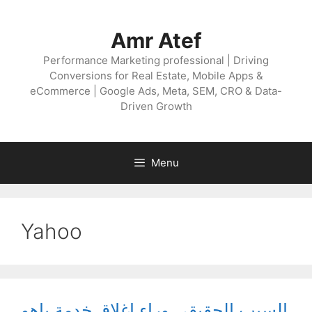
Skip
to
Amr Atef
content
Performance Marketing professional | Driving
Conversions for Real Estate, Mobile Apps &
eCommerce | Google Ads, Meta, SEM, CRO & Data-
Driven Growth
Menu
Yahoo
السبب الحقيقي وراء إغلاق خدمة ياهو